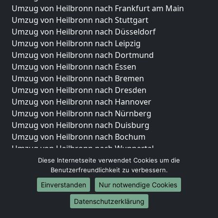
Umzug von Heilbronn nach Frankfurt am Main
Umzug von Heilbronn nach Stuttgart
Umzug von Heilbronn nach Düsseldorf
Umzug von Heilbronn nach Leipzig
Umzug von Heilbronn nach Dortmund
Umzug von Heilbronn nach Essen
Umzug von Heilbronn nach Bremen
Umzug von Heilbronn nach Dresden
Umzug von Heilbronn nach Hannover
Umzug von Heilbronn nach Nürnberg
Umzug von Heilbronn nach Duisburg
Umzug von Heilbronn nach Bochum
Umzug von Heilbronn nach Wuppertal
Umzug von Heilbronn nach Bielefeld
Diese Internetseite verwendet Cookies um die
Benutzerfreundlichkeit zu verbessern.
Umzug von Heilbronn nach Bonn
Umzug von Heilbronn nach Münster
Einverstanden
Nur notwendige Cookies
Internationale-Umzüge
Datenschutzerklärung