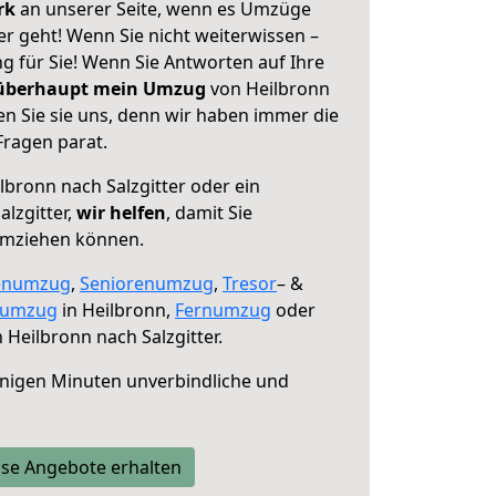
erk
an unserer Seite, wenn es Umzüge
er geht! Wenn Sie nicht weiterwissen –
ng für Sie! Wenn Sie Antworten auf Ihre
 überhaupt mein Umzug
von Heilbronn
en Sie sie uns, denn wir haben immer die
Fragen parat.
lbronn nach Salzgitter oder ein
lzgitter,
wir helfen
, damit Sie
umziehen können.
enumzug
,
Seniorenumzug
,
Tresor
– &
numzug
in Heilbronn,
Fernumzug
oder
 Heilbronn nach Salzgitter.
nigen Minuten unverbindliche und
se Angebote erhalten