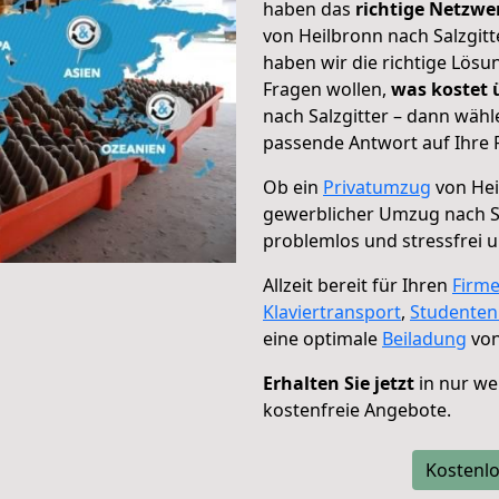
haben das
richtige Netzw
von Heilbronn nach Salzgitt
haben wir die richtige Lösu
Fragen wollen,
was kostet
nach Salzgitter – dann wähl
passende Antwort auf Ihre 
Ob ein
Privatumzug
von Hei
gewerblicher Umzug nach Sa
problemlos und stressfrei 
Allzeit bereit für Ihren
Firm
Klaviertransport
,
Studente
eine optimale
Beiladung
von
Erhalten Sie jetzt
in nur we
kostenfreie Angebote.
Kostenlo