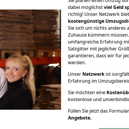
Sie planen einen Umzug von
dabei möglichst
viel Geld 
richtig! Unser Netzwerk bi
kostengünstige Umzugsdi
Sie sich um nichts anderes 
Zuhause kümmern müssen. W
umfangreiche Erfahrung mi
Salzgitter mit jeglicher G
garantieren, dass wir für j
werden.
Unser
Netzwerk
ist sorgfäl
Erfahrung im Umzugsberei
Sie möchten eine
Kostenüb
kostenlose und unverbindli
Füllen Sie jetzt das Formula
Angebote.