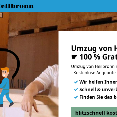
eilbronn
Umzug von H
☛ 100 % Gra
Umzug von Heilbronn 
- Kostenlose Angebote
✓
Wir helfen Ihne
✓
Schnell & unverb
✓
Finden Sie das 
blitzschnell ko