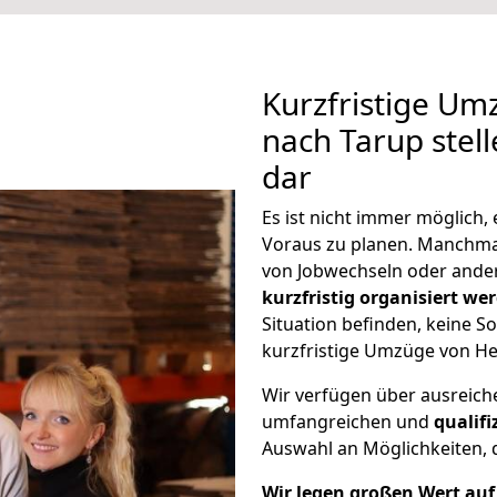
Kurzfristige Um
nach Tarup stel
dar
Es ist nicht immer möglich
Voraus zu planen. Manchm
von Jobwechseln oder ander
kurzfristig organisiert we
Situation befinden, keine So
kurzfristige Umzüge von He
Wir verfügen über ausreic
umfangreichen und
qualif
Auswahl an Möglichkeiten, d
Wir legen großen Wert auf 