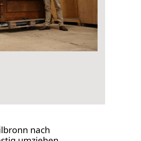
lbronn nach
nstig umziehen