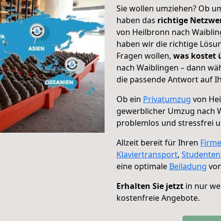
Sie wollen umziehen? Ob um
haben das
richtige Netzw
von Heilbronn nach Waiblin
haben wir die richtige Lösu
Fragen wollen,
was kostet
nach Waiblingen – dann wäh
die passende Antwort auf Ih
Ob ein
Privatumzug
von Hei
gewerblicher Umzug nach 
problemlos und stressfrei 
Allzeit bereit für Ihren
Firm
Klaviertransport
,
Studente
eine optimale
Beiladung
von
Erhalten Sie jetzt
in nur we
kostenfreie Angebote.