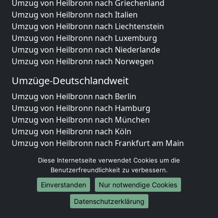
Umzug von Heilbronn nach Griechenland
Umzug von Heilbronn nach Italien
Umzug von Heilbronn nach Liechtenstein
Umzug von Heilbronn nach Luxemburg
Umzug von Heilbronn nach Niederlande
Umzug von Heilbronn nach Norwegen
Umzüge-Deutschlandweit
Umzug von Heilbronn nach Berlin
Umzug von Heilbronn nach Hamburg
Umzug von Heilbronn nach München
Umzug von Heilbronn nach Köln
Umzug von Heilbronn nach Frankfurt am Main
Umzug von Heilbronn nach Stuttgart
Diese Internetseite verwendet Cookies um die
Umzug von Heilbronn nach Düsseldorf
Benutzerfreundlichkeit zu verbessern.
Umzug von Heilbronn nach Leipzig
Einverstanden
Nur notwendige Cookies
Umzug von Heilbronn nach Dortmund
Umzug von Heilbronn nach Essen
Datenschutzerklärung
Umzug von Heilbronn nach Bremen