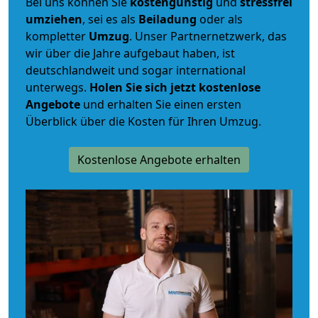
Bei uns können Sie
kostengünstig
und
stressfrei
umziehen
, sei es als
Beiladung
oder als
kompletter
Umzug
. Unser Partnernetzwerk, das
wir über die Jahre aufgebaut haben, ist
deutschlandweit und sogar international
unterwegs.
Holen Sie sich jetzt kostenlose
Angebote
und erhalten Sie einen ersten
Überblick über die Kosten für Ihren Umzug.
Kostenlose Angebote erhalten