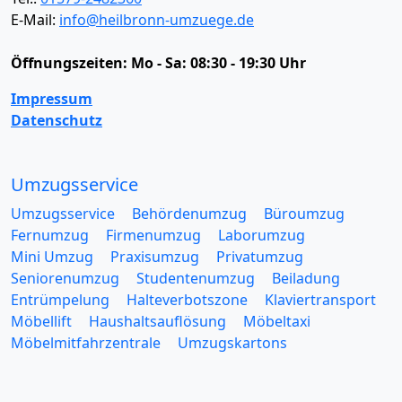
E-Mail:
info@heilbronn-umzuege.de
Öffnungszeiten:
Mo - Sa: 08:30 - 19:30 Uhr
Impressum
Datenschutz
Umzugsservice
Umzugsservice
Behördenumzug
Büroumzug
Fernumzug
Firmenumzug
Laborumzug
Mini Umzug
Praxisumzug
Privatumzug
Seniorenumzug
Studentenumzug
Beiladung
Entrümpelung
Halteverbotszone
Klaviertransport
Möbellift
Haushaltsauflösung
Möbeltaxi
Möbelmitfahrzentrale
Umzugskartons