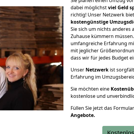
Sie planen einen Umzug vo
dabei möglichst
viel Geld 
richtig! Unser Netzwerk bi
kostengünstige Umzugsdi
Sie sich um nichts anderes 
Zuhause kümmern müssen. W
umfangreiche Erfahrung mi
mit jeglicher Größenordnun
dass wir für jedes Budget 
Unser
Netzwerk
ist sorgfäl
Erfahrung im Umzugsberei
Sie möchten eine
Kostenüb
kostenlose und unverbindli
Füllen Sie jetzt das Formula
Angebote.
Kostenlos