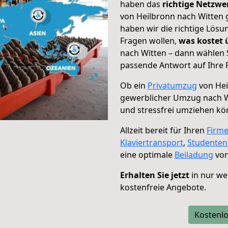
haben das
richtige Netzw
von Heilbronn nach Witten g
haben wir die richtige Lösu
Fragen wollen,
was kostet
nach Witten – dann wählen 
passende Antwort auf Ihre 
Ob ein
Privatumzug
von Hei
gewerblicher Umzug nach W
und stressfrei umziehen kö
Allzeit bereit für Ihren
Firm
Klaviertransport
,
Studente
eine optimale
Beiladung
von
Erhalten Sie jetzt
in nur we
kostenfreie Angebote.
Kostenlo