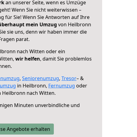
erk
an unserer Seite, wenn es Umzüge
eht! Wenn Sie nicht weiterwissen –
ng für Sie! Wenn Sie Antworten auf Ihre
 überhaupt mein Umzug
von Heilbronn
Sie sie uns, denn wir haben immer die
Fragen parat.
lbronn nach Witten oder ein
itten,
wir helfen
, damit Sie problemlos
nnen.
enumzug
,
Seniorenumzug
,
Tresor
– &
numzug
in Heilbronn,
Fernumzug
oder
 Heilbronn nach Witten.
nigen Minuten unverbindliche und
se Angebote erhalten