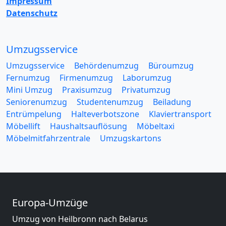
Impressum
Datenschutz
Umzugsservice
Umzugsservice
Behördenumzug
Büroumzug
Fernumzug
Firmenumzug
Laborumzug
Mini Umzug
Praxisumzug
Privatumzug
Seniorenumzug
Studentenumzug
Beiladung
Entrümpelung
Halteverbotszone
Klaviertransport
Möbellift
Haushaltsauflösung
Möbeltaxi
Möbelmitfahrzentrale
Umzugskartons
Europa-Umzüge
Umzug von Heilbronn nach Belarus