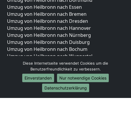
Umzug von Heilbronn nach Dortmund
Umzug von Heilbronn nach Essen
Umzug von Heilbronn nach Bremen
Umzug von Heilbronn nach Dresden
Umzug von Heilbronn nach Hannover
Umzug von Heilbronn nach Nürnberg
Umzug von Heilbronn nach Duisburg
Umzug von Heilbronn nach Bochum
Umzug von Heilbronn nach Wuppertal
Umzug von Heilbronn nach Bielefeld
Diese Internetseite verwendet Cookies um die
Benutzerfreundlichkeit zu verbessern.
Umzug von Heilbronn nach Bonn
Umzug von Heilbronn nach Münster
Einverstanden
Nur notwendige Cookies
Internationale-Umzüge
Datenschutzerklärung
Umzug von Heilbronn nach Brasilien
Umzug von Heilbronn nach Brunei Darussalam
Umzug von Heilbronn nach Burkina Faso
Umzug von Heilbronn nach Burundi
Umzug von Heilbronn nach Chile