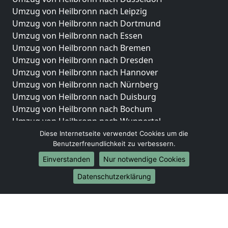
Umzug von Heilbronn nach Leipzig
Umzug von Heilbronn nach Dortmund
Umzug von Heilbronn nach Essen
Umzug von Heilbronn nach Bremen
Umzug von Heilbronn nach Dresden
Umzug von Heilbronn nach Hannover
Umzug von Heilbronn nach Nürnberg
Umzug von Heilbronn nach Duisburg
Umzug von Heilbronn nach Bochum
Umzug von Heilbronn nach Wuppertal
Umzug von Heilbronn nach Bielefeld
Diese Internetseite verwendet Cookies um die
Benutzerfreundlichkeit zu verbessern.
Umzug von Heilbronn nach Bonn
Umzug von Heilbronn nach Münster
Einverstanden
Nur notwendige Cookies
Internationale-Umzüge
Datenschutzerklärung
Umzug von Heilbronn nach Brasilien
Umzug von Heilbronn nach Brunei Darussalam
Umzug von Heilbronn nach Burkina Faso