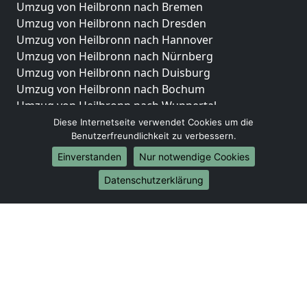
Umzug von Heilbronn nach Bremen
Umzug von Heilbronn nach Dresden
Umzug von Heilbronn nach Hannover
Umzug von Heilbronn nach Nürnberg
Umzug von Heilbronn nach Duisburg
Umzug von Heilbronn nach Bochum
Umzug von Heilbronn nach Wuppertal
Umzug von Heilbronn nach Bielefeld
Diese Internetseite verwendet Cookies um die
Benutzerfreundlichkeit zu verbessern.
Umzug von Heilbronn nach Bonn
Umzug von Heilbronn nach Münster
Einverstanden
Nur notwendige Cookies
Internationale-Umzüge
Datenschutzerklärung
Umzug von Heilbronn nach Brasilien
Umzug von Heilbronn nach Brunei Darussalam
Umzug von Heilbronn nach Burkina Faso
Umzug von Heilbronn nach Burundi
Umzug von Heilbronn nach Chile
Umzug von Heilbronn nach China
Umzug von Heilbronn nach Cookinseln