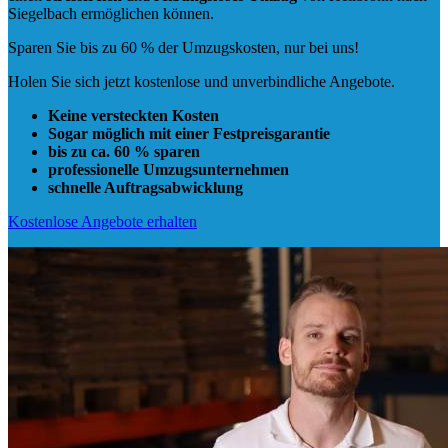
Siegelbach ermöglichen können.
Sparen Sie bis zu 60 % der Umzugskosten, nur bei uns!
Holen Sie sich jetzt kostenlose und unverbindliche Angebote.
Keine versteckten Kosten
Sogar möglich mit einer Festpreisgarantie
bis zu ca. 60 % sparen
professionelle Umzugsunternehmen
schnelle Auftragsabwicklung
Kostenlose Angebote erhalten