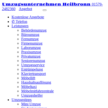
Umzugsunternehmen Heilbronn
01579-
2482360
Angebot
Kostenlose Angebote
✆ Telefon
Leistungen
Behördenumzug
Büroumzug
Fernumzug
Firmenumzug
Laborumzug
Praxisumzug
Privatumzug
Seniorenumzug
Umzugsservice
Entrümpelung
Klaviertransport
Möbellift
Haushaltsauflösung
Möbeltaxi
Möbelmitfahrzentrale
Umzugshelfer
Umzugstipps
Mini Umzug