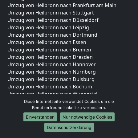
Umzug von Heilbronn nach Frankfurt am Main
Umzug von Heilbronn nach Stuttgart
Umzug von Heilbronn nach Düsseldorf
Umzug von Heilbronn nach Leipzig
Umzug von Heilbronn nach Dortmund
Umzug von Heilbronn nach Essen
Umzug von Heilbronn nach Bremen
Umzug von Heilbronn nach Dresden
Umzug von Heilbronn nach Hannover
Umzug von Heilbronn nach Nürnberg
Umzug von Heilbronn nach Duisburg
Umzug von Heilbronn nach Bochum
Umzug von Heilbronn nach Wuppertal
Umzug von Heilbronn nach Bielefeld
Diese Internetseite verwendet Cookies um die
Benutzerfreundlichkeit zu verbessern.
Umzug von Heilbronn nach Bonn
Umzug von Heilbronn nach Münster
Einverstanden
Nur notwendige Cookies
Internationale-Umzüge
Datenschutzerklärung