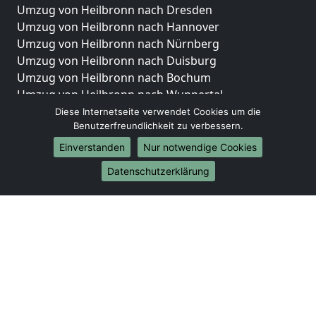
Umzug von Heilbronn nach Dresden
Umzug von Heilbronn nach Hannover
Umzug von Heilbronn nach Nürnberg
Umzug von Heilbronn nach Duisburg
Umzug von Heilbronn nach Bochum
Umzug von Heilbronn nach Wuppertal
Umzug von Heilbronn nach Bielefeld
Diese Internetseite verwendet Cookies um die
Benutzerfreundlichkeit zu verbessern.
Umzug von Heilbronn nach Bonn
Umzug von Heilbronn nach Münster
Einverstanden
Nur notwendige Cookies
Internationale-Umzüge
Datenschutzerklärung
Umzug von Heilbronn nach Brasilien
Umzug von Heilbronn nach Brunei Darussalam
Umzug von Heilbronn nach Burkina Faso
Umzug von Heilbronn nach Burundi
Umzug von Heilbronn nach Chile
Umzug von Heilbronn nach China
Umzug von Heilbronn nach Cookinseln
Umzug von Heilbronn nach Costa Rica