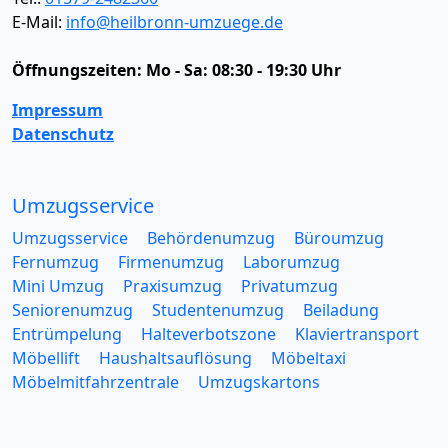
E-Mail:
info@heilbronn-umzuege.de
Öffnungszeiten:
Mo - Sa: 08:30 - 19:30 Uhr
Impressum
Datenschutz
Umzugsservice
Umzugsservice
Behördenumzug
Büroumzug
Fernumzug
Firmenumzug
Laborumzug
Mini Umzug
Praxisumzug
Privatumzug
Seniorenumzug
Studentenumzug
Beiladung
Entrümpelung
Halteverbotszone
Klaviertransport
Möbellift
Haushaltsauflösung
Möbeltaxi
Möbelmitfahrzentrale
Umzugskartons