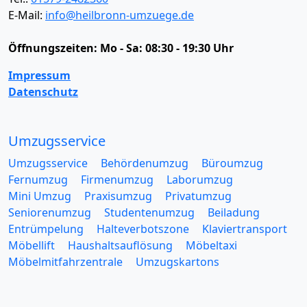
E-Mail:
info@heilbronn-umzuege.de
Öffnungszeiten:
Mo - Sa: 08:30 - 19:30 Uhr
Impressum
Datenschutz
Umzugsservice
Umzugsservice
Behördenumzug
Büroumzug
Fernumzug
Firmenumzug
Laborumzug
Mini Umzug
Praxisumzug
Privatumzug
Seniorenumzug
Studentenumzug
Beiladung
Entrümpelung
Halteverbotszone
Klaviertransport
Möbellift
Haushaltsauflösung
Möbeltaxi
Möbelmitfahrzentrale
Umzugskartons