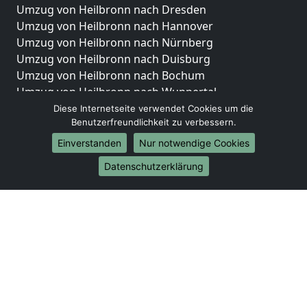
Umzug von Heilbronn nach Dresden
Umzug von Heilbronn nach Hannover
Umzug von Heilbronn nach Nürnberg
Umzug von Heilbronn nach Duisburg
Umzug von Heilbronn nach Bochum
Umzug von Heilbronn nach Wuppertal
Umzug von Heilbronn nach Bielefeld
Diese Internetseite verwendet Cookies um die
Benutzerfreundlichkeit zu verbessern.
Umzug von Heilbronn nach Bonn
Umzug von Heilbronn nach Münster
Einverstanden
Nur notwendige Cookies
Internationale-Umzüge
Datenschutzerklärung
Umzug von Heilbronn nach Brasilien
Umzug von Heilbronn nach Brunei Darussalam
Umzug von Heilbronn nach Burkina Faso
Umzug von Heilbronn nach Burundi
Umzug von Heilbronn nach Chile
Umzug von Heilbronn nach China
Umzug von Heilbronn nach Cookinseln
Umzug von Heilbronn nach Costa Rica