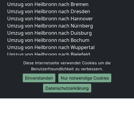
Umzug von Heilbronn nach Bremen
Umzug von Heilbronn nach Dresden
Umzug von Heilbronn nach Hannover
Umzug von Heilbronn nach Nürnberg
Umzug von Heilbronn nach Duisburg
Umzug von Heilbronn nach Bochum
Umzug von Heilbronn nach Wuppertal
Umzug von Heilbronn nach Bielefeld
Umzug von Heilbronn nach Bonn
Diese Internetseite verwendet Cookies um die
Umzug von Heilbronn nach Münster
Benutzerfreundlichkeit zu verbessern.
Einverstanden
Nur notwendige Cookies
Internationale-Umzüge
Datenschutzerklärung
Umzug von Heilbronn nach Brasilien
Umzug von Heilbronn nach Brunei Darussalam
Umzug von Heilbronn nach Burkina Faso
Umzug von Heilbronn nach Burundi
Umzug von Heilbronn nach Chile
Umzug von Heilbronn nach China
Umzug von Heilbronn nach Cookinseln