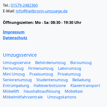
Tel.:
01579-2482360
E-Mail:
info@heilbronn-umzuege.de
Öffnungszeiten:
Mo - Sa: 08:30 - 19:30 Uhr
Impressum
Datenschutz
Umzugsservice
Umzugsservice
Behördenumzug
Büroumzug
Fernumzug
Firmenumzug
Laborumzug
Mini Umzug
Praxisumzug
Privatumzug
Seniorenumzug
Studentenumzug
Beiladung
Entrümpelung
Halteverbotszone
Klaviertransport
Möbellift
Haushaltsauflösung
Möbeltaxi
Möbelmitfahrzentrale
Umzugskartons