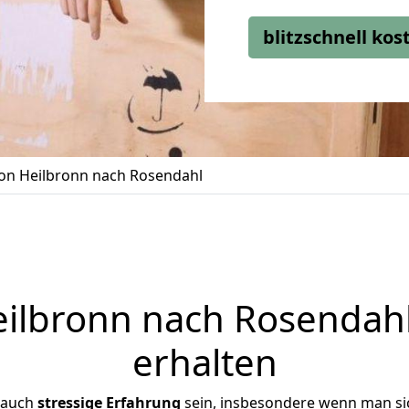
blitzschnell ko
n Heilbronn nach Rosendahl
lbronn nach Rosendahl
erhalten
 auch
stressige
Erfahrung
sein, insbesondere wenn man si