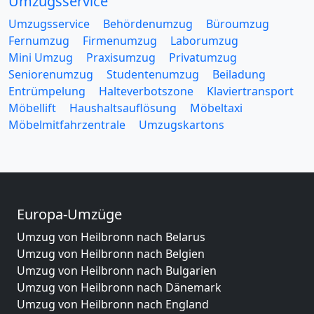
Umzugsservice
Umzugsservice
Behördenumzug
Büroumzug
Fernumzug
Firmenumzug
Laborumzug
Mini Umzug
Praxisumzug
Privatumzug
Seniorenumzug
Studentenumzug
Beiladung
Entrümpelung
Halteverbotszone
Klaviertransport
Möbellift
Haushaltsauflösung
Möbeltaxi
Möbelmitfahrzentrale
Umzugskartons
Europa-Umzüge
Umzug von Heilbronn nach Belarus
Umzug von Heilbronn nach Belgien
Umzug von Heilbronn nach Bulgarien
Umzug von Heilbronn nach Dänemark
Umzug von Heilbronn nach England