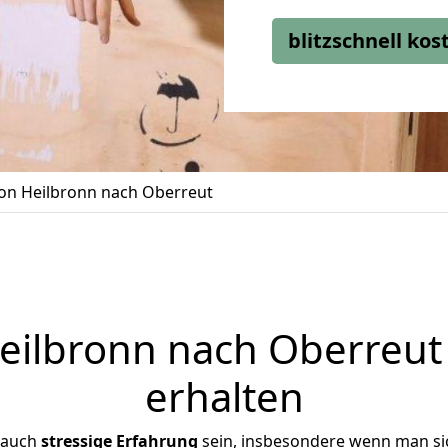
blitzschnell ko
n Heilbronn nach Oberreut
ilbronn nach Oberreut 
erhalten
 auch
stressige
Erfahrung
sein, insbesondere wenn man si