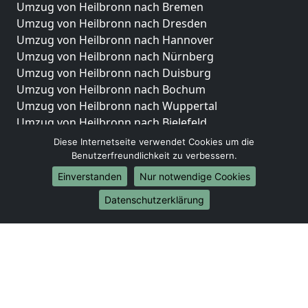
Umzug von Heilbronn nach Bremen
Umzug von Heilbronn nach Dresden
Umzug von Heilbronn nach Hannover
Umzug von Heilbronn nach Nürnberg
Umzug von Heilbronn nach Duisburg
Umzug von Heilbronn nach Bochum
Umzug von Heilbronn nach Wuppertal
Umzug von Heilbronn nach Bielefeld
Umzug von Heilbronn nach Bonn
Diese Internetseite verwendet Cookies um die
Umzug von Heilbronn nach Münster
Benutzerfreundlichkeit zu verbessern.
Einverstanden
Nur notwendige Cookies
Internationale-Umzüge
Datenschutzerklärung
Umzug von Heilbronn nach Brasilien
Umzug von Heilbronn nach Brunei Darussalam
Umzug von Heilbronn nach Burkina Faso
Umzug von Heilbronn nach Burundi
Umzug von Heilbronn nach Chile
Umzug von Heilbronn nach China
Umzug von Heilbronn nach Cookinseln