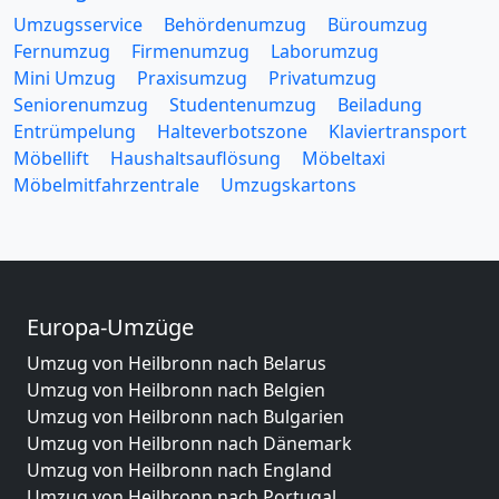
Umzugsservice
Behördenumzug
Büroumzug
Fernumzug
Firmenumzug
Laborumzug
Mini Umzug
Praxisumzug
Privatumzug
Seniorenumzug
Studentenumzug
Beiladung
Entrümpelung
Halteverbotszone
Klaviertransport
Möbellift
Haushaltsauflösung
Möbeltaxi
Möbelmitfahrzentrale
Umzugskartons
Europa-Umzüge
Umzug von Heilbronn nach Belarus
Umzug von Heilbronn nach Belgien
Umzug von Heilbronn nach Bulgarien
Umzug von Heilbronn nach Dänemark
Umzug von Heilbronn nach England
Umzug von Heilbronn nach Portugal