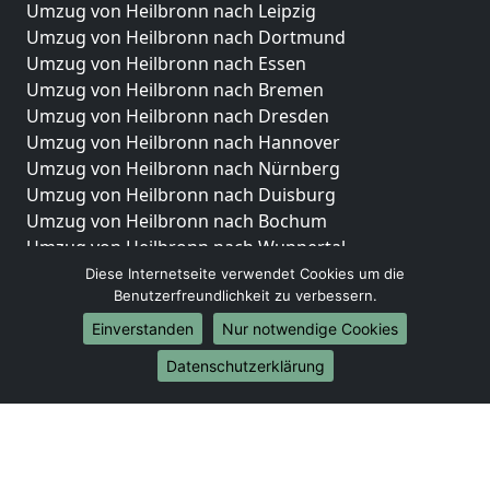
Umzug von Heilbronn nach Leipzig
Umzug von Heilbronn nach Dortmund
Umzug von Heilbronn nach Essen
Umzug von Heilbronn nach Bremen
Umzug von Heilbronn nach Dresden
Umzug von Heilbronn nach Hannover
Umzug von Heilbronn nach Nürnberg
Umzug von Heilbronn nach Duisburg
Umzug von Heilbronn nach Bochum
Umzug von Heilbronn nach Wuppertal
Umzug von Heilbronn nach Bielefeld
Diese Internetseite verwendet Cookies um die
Benutzerfreundlichkeit zu verbessern.
Umzug von Heilbronn nach Bonn
Umzug von Heilbronn nach Münster
Einverstanden
Nur notwendige Cookies
Internationale-Umzüge
Datenschutzerklärung
Umzug von Heilbronn nach Brasilien
Umzug von Heilbronn nach Brunei Darussalam
Umzug von Heilbronn nach Burkina Faso
Umzug von Heilbronn nach Burundi