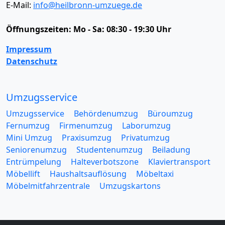
E-Mail:
info@heilbronn-umzuege.de
Öffnungszeiten:
Mo - Sa: 08:30 - 19:30 Uhr
Impressum
Datenschutz
Umzugsservice
Umzugsservice
Behördenumzug
Büroumzug
Fernumzug
Firmenumzug
Laborumzug
Mini Umzug
Praxisumzug
Privatumzug
Seniorenumzug
Studentenumzug
Beiladung
Entrümpelung
Halteverbotszone
Klaviertransport
Möbellift
Haushaltsauflösung
Möbeltaxi
Möbelmitfahrzentrale
Umzugskartons