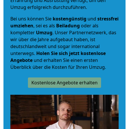
Erfahrung und Ausrüstung verfügt, um den
Umzug erfolgreich durchzuführen.
Bei uns können Sie
kostengünstig
und
stressfrei
umziehen
, sei es als
Beiladung
oder als
kompletter
Umzug
. Unser Partnernetzwerk, das
wir über die Jahre aufgebaut haben, ist
deutschlandweit und sogar international
unterwegs.
Holen Sie sich jetzt kostenlose
Angebote
und erhalten Sie einen ersten
Überblick über die Kosten für Ihren Umzug.
Kostenlose Angebote erhalten