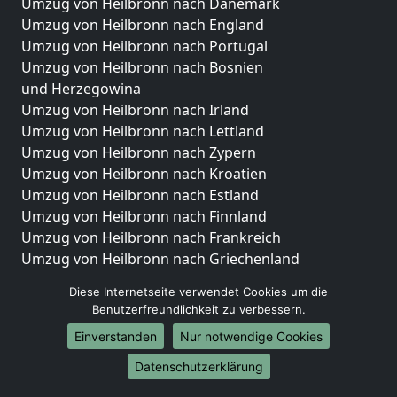
Umzug von Heilbronn nach Dänemark
Umzug von Heilbronn nach England
Umzug von Heilbronn nach Portugal
Umzug von Heilbronn nach Bosnien
und Herzegowina
Umzug von Heilbronn nach Irland
Umzug von Heilbronn nach Lettland
Umzug von Heilbronn nach Zypern
Umzug von Heilbronn nach Kroatien
Umzug von Heilbronn nach Estland
Umzug von Heilbronn nach Finnland
Umzug von Heilbronn nach Frankreich
Umzug von Heilbronn nach Griechenland
Umzug von Heilbronn nach Italien
Diese Internetseite verwendet Cookies um die
Umzug von Heilbronn nach Liechtenstein
Benutzerfreundlichkeit zu verbessern.
Umzug von Heilbronn nach Luxemburg
Einverstanden
Nur notwendige Cookies
Umzug von Heilbronn nach Niederlande
Umzug von Heilbronn nach Norwegen
Datenschutzerklärung