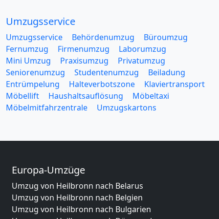
Umzugsservice
Umzugsservice
Behördenumzug
Büroumzug
Fernumzug
Firmenumzug
Laborumzug
Mini Umzug
Praxisumzug
Privatumzug
Seniorenumzug
Studentenumzug
Beiladung
Entrümpelung
Halteverbotszone
Klaviertransport
Möbellift
Haushaltsauflösung
Möbeltaxi
Möbelmitfahrzentrale
Umzugskartons
Europa-Umzüge
Umzug von Heilbronn nach Belarus
Umzug von Heilbronn nach Belgien
Umzug von Heilbronn nach Bulgarien