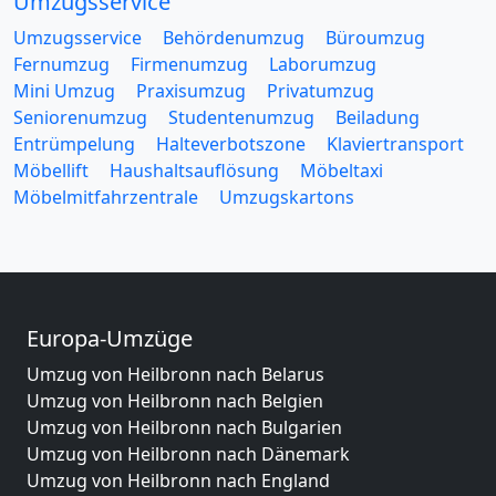
Umzugsservice
Umzugsservice
Behördenumzug
Büroumzug
Fernumzug
Firmenumzug
Laborumzug
Mini Umzug
Praxisumzug
Privatumzug
Seniorenumzug
Studentenumzug
Beiladung
Entrümpelung
Halteverbotszone
Klaviertransport
Möbellift
Haushaltsauflösung
Möbeltaxi
Möbelmitfahrzentrale
Umzugskartons
Europa-Umzüge
Umzug von Heilbronn nach Belarus
Umzug von Heilbronn nach Belgien
Umzug von Heilbronn nach Bulgarien
Umzug von Heilbronn nach Dänemark
Umzug von Heilbronn nach England