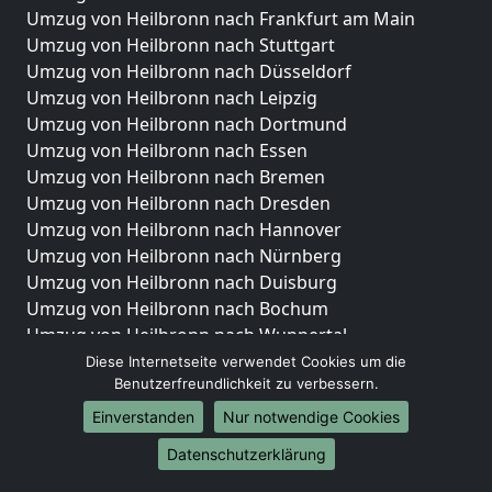
Umzug von Heilbronn nach Frankfurt am Main
Umzug von Heilbronn nach Stuttgart
Umzug von Heilbronn nach Düsseldorf
Umzug von Heilbronn nach Leipzig
Umzug von Heilbronn nach Dortmund
Umzug von Heilbronn nach Essen
Umzug von Heilbronn nach Bremen
Umzug von Heilbronn nach Dresden
Umzug von Heilbronn nach Hannover
Umzug von Heilbronn nach Nürnberg
Umzug von Heilbronn nach Duisburg
Umzug von Heilbronn nach Bochum
Umzug von Heilbronn nach Wuppertal
Umzug von Heilbronn nach Bielefeld
Diese Internetseite verwendet Cookies um die
Benutzerfreundlichkeit zu verbessern.
Umzug von Heilbronn nach Bonn
Umzug von Heilbronn nach Münster
Einverstanden
Nur notwendige Cookies
Internationale-Umzüge
Datenschutzerklärung