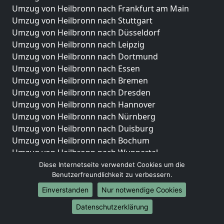
Umzug von Heilbronn nach Frankfurt am Main
Umzug von Heilbronn nach Stuttgart
Umzug von Heilbronn nach Düsseldorf
Umzug von Heilbronn nach Leipzig
Umzug von Heilbronn nach Dortmund
Umzug von Heilbronn nach Essen
Umzug von Heilbronn nach Bremen
Umzug von Heilbronn nach Dresden
Umzug von Heilbronn nach Hannover
Umzug von Heilbronn nach Nürnberg
Umzug von Heilbronn nach Duisburg
Umzug von Heilbronn nach Bochum
Umzug von Heilbronn nach Wuppertal
Umzug von Heilbronn nach Bielefeld
Diese Internetseite verwendet Cookies um die
Benutzerfreundlichkeit zu verbessern.
Umzug von Heilbronn nach Bonn
Umzug von Heilbronn nach Münster
Einverstanden
Nur notwendige Cookies
Internationale-Umzüge
Datenschutzerklärung