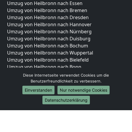
Umzug von Heilbronn nach Essen
Umzug von Heilbronn nach Bremen
Umzug von Heilbronn nach Dresden
Umzug von Heilbronn nach Hannover
Umzug von Heilbronn nach Nürnberg
Umzug von Heilbronn nach Duisburg
Umzug von Heilbronn nach Bochum
Umzug von Heilbronn nach Wuppertal
Umzug von Heilbronn nach Bielefeld
Umzug von Heilbronn nach Bonn
Umzug von Heilbronn nach Münster
Diese Internetseite verwendet Cookies um die
Benutzerfreundlichkeit zu verbessern.
Internationale-Umzüge
Einverstanden
Nur notwendige Cookies
Umzug von Heilbronn nach Brasilien
Datenschutzerklärung
Umzug von Heilbronn nach Brunei Darussalam
Umzug von Heilbronn nach Burkina Faso
Umzug von Heilbronn nach Burundi
Umzug von Heilbronn nach Chile
Umzug von Heilbronn nach China