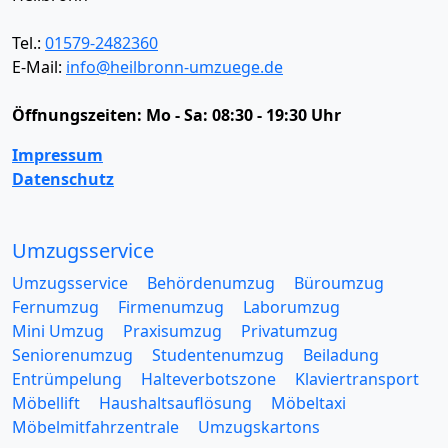
Tel.:
01579-2482360
E-Mail:
info@heilbronn-umzuege.de
Öffnungszeiten:
Mo - Sa: 08:30 - 19:30 Uhr
Impressum
Datenschutz
Umzugsservice
Umzugsservice
Behördenumzug
Büroumzug
Fernumzug
Firmenumzug
Laborumzug
Mini Umzug
Praxisumzug
Privatumzug
Seniorenumzug
Studentenumzug
Beiladung
Entrümpelung
Halteverbotszone
Klaviertransport
Möbellift
Haushaltsauflösung
Möbeltaxi
Möbelmitfahrzentrale
Umzugskartons