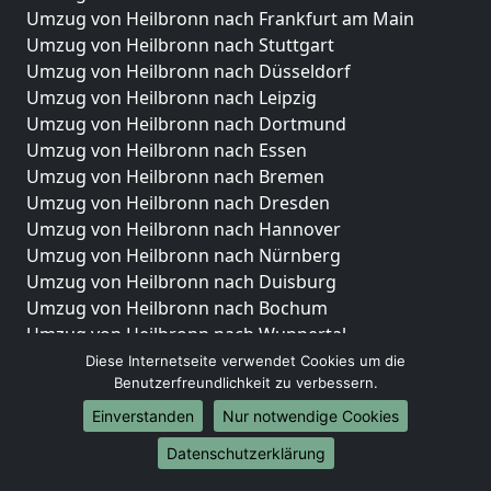
Umzug von Heilbronn nach Frankfurt am Main
Umzug von Heilbronn nach Stuttgart
Umzug von Heilbronn nach Düsseldorf
Umzug von Heilbronn nach Leipzig
Umzug von Heilbronn nach Dortmund
Umzug von Heilbronn nach Essen
Umzug von Heilbronn nach Bremen
Umzug von Heilbronn nach Dresden
Umzug von Heilbronn nach Hannover
Umzug von Heilbronn nach Nürnberg
Umzug von Heilbronn nach Duisburg
Umzug von Heilbronn nach Bochum
Umzug von Heilbronn nach Wuppertal
Umzug von Heilbronn nach Bielefeld
Diese Internetseite verwendet Cookies um die
Benutzerfreundlichkeit zu verbessern.
Umzug von Heilbronn nach Bonn
Umzug von Heilbronn nach Münster
Einverstanden
Nur notwendige Cookies
Internationale-Umzüge
Datenschutzerklärung