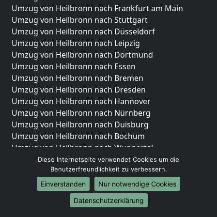
Umzug von Heilbronn nach Frankfurt am Main
Umzug von Heilbronn nach Stuttgart
Umzug von Heilbronn nach Düsseldorf
Umzug von Heilbronn nach Leipzig
Umzug von Heilbronn nach Dortmund
Umzug von Heilbronn nach Essen
Umzug von Heilbronn nach Bremen
Umzug von Heilbronn nach Dresden
Umzug von Heilbronn nach Hannover
Umzug von Heilbronn nach Nürnberg
Umzug von Heilbronn nach Duisburg
Umzug von Heilbronn nach Bochum
Umzug von Heilbronn nach Wuppertal
Umzug von Heilbronn nach Bielefeld
Diese Internetseite verwendet Cookies um die
Benutzerfreundlichkeit zu verbessern.
Umzug von Heilbronn nach Bonn
Umzug von Heilbronn nach Münster
Einverstanden
Nur notwendige Cookies
Internationale-Umzüge
Datenschutzerklärung