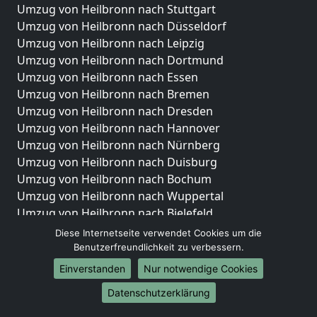
Umzug von Heilbronn nach Stuttgart
Umzug von Heilbronn nach Düsseldorf
Umzug von Heilbronn nach Leipzig
Umzug von Heilbronn nach Dortmund
Umzug von Heilbronn nach Essen
Umzug von Heilbronn nach Bremen
Umzug von Heilbronn nach Dresden
Umzug von Heilbronn nach Hannover
Umzug von Heilbronn nach Nürnberg
Umzug von Heilbronn nach Duisburg
Umzug von Heilbronn nach Bochum
Umzug von Heilbronn nach Wuppertal
Umzug von Heilbronn nach Bielefeld
Umzug von Heilbronn nach Bonn
Diese Internetseite verwendet Cookies um die
Umzug von Heilbronn nach Münster
Benutzerfreundlichkeit zu verbessern.
Einverstanden
Nur notwendige Cookies
Internationale-Umzüge
Datenschutzerklärung
Umzug von Heilbronn nach Brasilien
Umzug von Heilbronn nach Brunei Darussalam