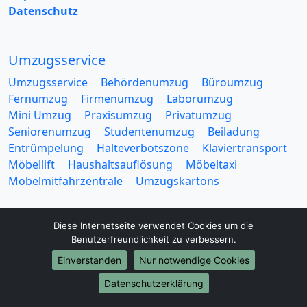
Datenschutz
Umzugsservice
Umzugsservice
Behördenumzug
Büroumzug
Fernumzug
Firmenumzug
Laborumzug
Mini Umzug
Praxisumzug
Privatumzug
Seniorenumzug
Studentenumzug
Beiladung
Entrümpelung
Halteverbotszone
Klaviertransport
Möbellift
Haushaltsauflösung
Möbeltaxi
Möbelmitfahrzentrale
Umzugskartons
Diese Internetseite verwendet Cookies um die
Benutzerfreundlichkeit zu verbessern.
Einverstanden
Nur notwendige Cookies
Europa-Umzüge
Datenschutzerklärung
Umzug von Heilbronn nach Belarus