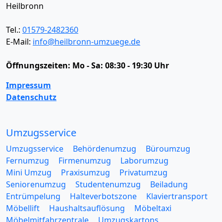
Heilbronn
Tel.:
01579-2482360
E-Mail:
info@heilbronn-umzuege.de
Öffnungszeiten:
Mo - Sa: 08:30 - 19:30 Uhr
Impressum
Datenschutz
Umzugsservice
Umzugsservice
Behördenumzug
Büroumzug
Fernumzug
Firmenumzug
Laborumzug
Mini Umzug
Praxisumzug
Privatumzug
Seniorenumzug
Studentenumzug
Beiladung
Entrümpelung
Halteverbotszone
Klaviertransport
Möbellift
Haushaltsauflösung
Möbeltaxi
Möbelmitfahrzentrale
Umzugskartons