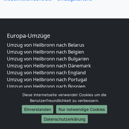
Europa-Umzüge
Umzug von Heilbronn nach Belarus
Umzug von Heilbronn nach Belgien
Umzug von Heilbronn nach Bulgarien
Umzug von Heilbronn nach Dänemark
Umzug von Heilbronn nach England
Umzug von Heilbronn nach Portugal
Umzug von Heilbronn nach Bosnien
und Herzegowina
Diese Internetseite verwendet Cookies um die
Umzug von Heilbronn nach Irland
Benutzerfreundlichkeit zu verbessern.
Umzug von Heilbronn nach Lettland
Einverstanden
Nur notwendige Cookies
Umzug von Heilbronn nach Zypern
Datenschutzerklärung
Umzug von Heilbronn nach Kroatien
Umzug von Heilbronn nach Estland