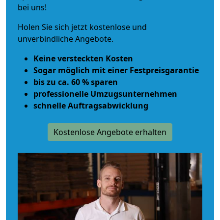
bei uns!
Holen Sie sich jetzt kostenlose und
unverbindliche Angebote.
Keine versteckten Kosten
Sogar möglich mit einer Festpreisgarantie
bis zu ca. 60 % sparen
professionelle Umzugsunternehmen
schnelle Auftragsabwicklung
Kostenlose Angebote erhalten