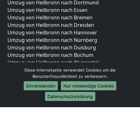
Umzug von Heilbronn nach Dortmund
Umzug von Heilbronn nach Essen
Umzug von Heilbronn nach Bremen
Umzug von Heilbronn nach Dresden
Umzug von Heilbronn nach Hannover
Umzug von Heilbronn nach Nürnberg
Umzug von Heilbronn nach Duisburg
Umzug von Heilbronn nach Bochum
Umzug von Heilbronn nach Wuppertal
Umzug von Heilbronn nach Bielefeld
Diese Internetseite verwendet Cookies um die
Benutzerfreundlichkeit zu verbessern.
Umzug von Heilbronn nach Bonn
Umzug von Heilbronn nach Münster
Einverstanden
Nur notwendige Cookies
Internationale-Umzüge
Datenschutzerklärung
Umzug von Heilbronn nach Brasilien
Umzug von Heilbronn nach Brunei Darussalam
Umzug von Heilbronn nach Burkina Faso
Umzug von Heilbronn nach Burundi
Umzug von Heilbronn nach Chile