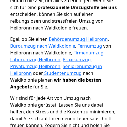
einfach die Zeit, um alles zu erledigen. Wenn Sie
sich für eine
professionelle Umzugshilfe bei uns
entscheiden, können Sie sich auf einen
reibungslosen und stressfreien Umzug von
Heilbronn nach Waldkolonie freuen.
Egal, ob Sie einen
Behördenumzug Heilbronn
,
Büroumzug nach Waldkolonie
,
Fernumzug
von
Heilbronn nach Waldkolonie,
Firmenumzug
,
Laborumzug Heilbronn
,
Praxisumzug
,
Privatumzug Heilbronn
,
Seniorenumzug in
Heilbronn
oder
Studentenumzug
nach
Waldkolonie planen
wir haben die besten
Angebote
für Sie.
Wir sind für jede Art von Umzug nach
Waldkolonie gerüstet. Lassen Sie uns dabei
helfen, den Stress und die Kosten zu minimieren,
damit Sie sich auf Ihren neuen Lebensabschnitt
freuen können.
Zögern Sie nicht und holen Sie