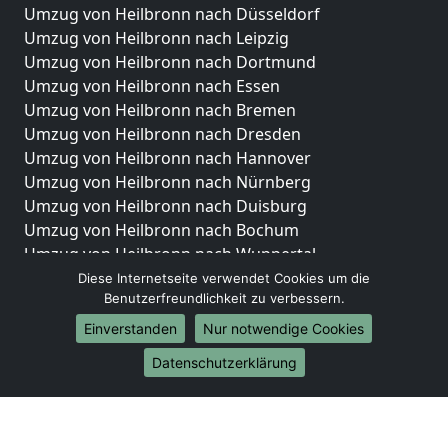
Umzug von Heilbronn nach Düsseldorf
Umzug von Heilbronn nach Leipzig
Umzug von Heilbronn nach Dortmund
Umzug von Heilbronn nach Essen
Umzug von Heilbronn nach Bremen
Umzug von Heilbronn nach Dresden
Umzug von Heilbronn nach Hannover
Umzug von Heilbronn nach Nürnberg
Umzug von Heilbronn nach Duisburg
Umzug von Heilbronn nach Bochum
Umzug von Heilbronn nach Wuppertal
Umzug von Heilbronn nach Bielefeld
Diese Internetseite verwendet Cookies um die
Benutzerfreundlichkeit zu verbessern.
Umzug von Heilbronn nach Bonn
Umzug von Heilbronn nach Münster
Einverstanden
Nur notwendige Cookies
Internationale-Umzüge
Datenschutzerklärung
Umzug von Heilbronn nach Brasilien
Umzug von Heilbronn nach Brunei Darussalam
Umzug von Heilbronn nach Burkina Faso