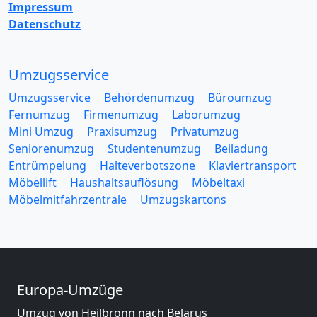
Impressum
Datenschutz
Umzugsservice
Umzugsservice
Behördenumzug
Büroumzug
Fernumzug
Firmenumzug
Laborumzug
Mini Umzug
Praxisumzug
Privatumzug
Seniorenumzug
Studentenumzug
Beiladung
Entrümpelung
Halteverbotszone
Klaviertransport
Möbellift
Haushaltsauflösung
Möbeltaxi
Möbelmitfahrzentrale
Umzugskartons
Europa-Umzüge
Umzug von Heilbronn nach Belarus