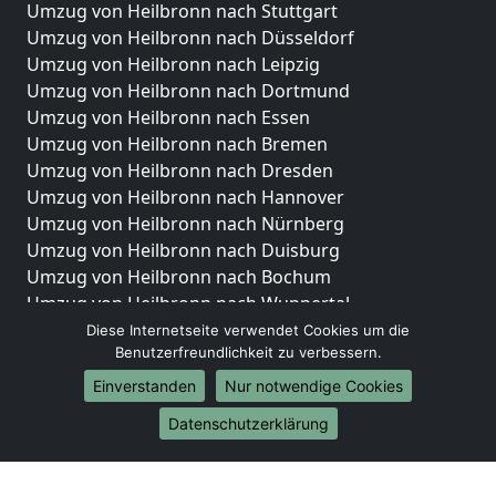
Umzug von Heilbronn nach Stuttgart
Umzug von Heilbronn nach Düsseldorf
Umzug von Heilbronn nach Leipzig
Umzug von Heilbronn nach Dortmund
Umzug von Heilbronn nach Essen
Umzug von Heilbronn nach Bremen
Umzug von Heilbronn nach Dresden
Umzug von Heilbronn nach Hannover
Umzug von Heilbronn nach Nürnberg
Umzug von Heilbronn nach Duisburg
Umzug von Heilbronn nach Bochum
Umzug von Heilbronn nach Wuppertal
Umzug von Heilbronn nach Bielefeld
Diese Internetseite verwendet Cookies um die
Benutzerfreundlichkeit zu verbessern.
Umzug von Heilbronn nach Bonn
Umzug von Heilbronn nach Münster
Einverstanden
Nur notwendige Cookies
Internationale-Umzüge
Datenschutzerklärung
Umzug von Heilbronn nach Brasilien
Umzug von Heilbronn nach Brunei Darussalam