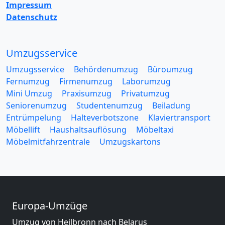
Impressum
Datenschutz
Umzugsservice
Umzugsservice
Behördenumzug
Büroumzug
Fernumzug
Firmenumzug
Laborumzug
Mini Umzug
Praxisumzug
Privatumzug
Seniorenumzug
Studentenumzug
Beiladung
Entrümpelung
Halteverbotszone
Klaviertransport
Möbellift
Haushaltsauflösung
Möbeltaxi
Möbelmitfahrzentrale
Umzugskartons
Europa-Umzüge
Umzug von Heilbronn nach Belarus