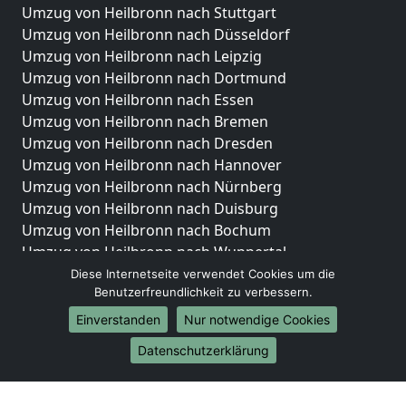
Umzug von Heilbronn nach Stuttgart
Umzug von Heilbronn nach Düsseldorf
Umzug von Heilbronn nach Leipzig
Umzug von Heilbronn nach Dortmund
Umzug von Heilbronn nach Essen
Umzug von Heilbronn nach Bremen
Umzug von Heilbronn nach Dresden
Umzug von Heilbronn nach Hannover
Umzug von Heilbronn nach Nürnberg
Umzug von Heilbronn nach Duisburg
Umzug von Heilbronn nach Bochum
Umzug von Heilbronn nach Wuppertal
Umzug von Heilbronn nach Bielefeld
Diese Internetseite verwendet Cookies um die
Benutzerfreundlichkeit zu verbessern.
Umzug von Heilbronn nach Bonn
Umzug von Heilbronn nach Münster
Einverstanden
Nur notwendige Cookies
Internationale-Umzüge
Datenschutzerklärung
Umzug von Heilbronn nach Brasilien
Umzug von Heilbronn nach Brunei Darussalam