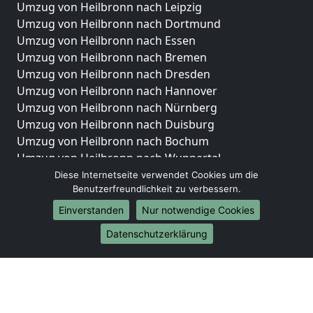
Umzug von Heilbronn nach Leipzig
Umzug von Heilbronn nach Dortmund
Umzug von Heilbronn nach Essen
Umzug von Heilbronn nach Bremen
Umzug von Heilbronn nach Dresden
Umzug von Heilbronn nach Hannover
Umzug von Heilbronn nach Nürnberg
Umzug von Heilbronn nach Duisburg
Umzug von Heilbronn nach Bochum
Umzug von Heilbronn nach Wuppertal
Umzug von Heilbronn nach Bielefeld
Diese Internetseite verwendet Cookies um die
Benutzerfreundlichkeit zu verbessern.
Umzug von Heilbronn nach Bonn
Umzug von Heilbronn nach Münster
Einverstanden
Nur notwendige Cookies
Internationale-Umzüge
Datenschutzerklärung
Umzug von Heilbronn nach Brasilien
Umzug von Heilbronn nach Brunei Darussalam
Umzug von Heilbronn nach Burkina Faso
Umzug von Heilbronn nach Burundi