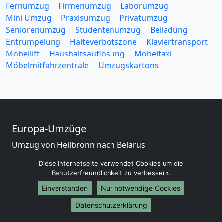
Fernumzug
Firmenumzug
Laborumzug
Mini Umzug
Praxisumzug
Privatumzug
Seniorenumzug
Studentenumzug
Beiladung
Entrümpelung
Halteverbotszone
Klaviertransport
Möbellift
Haushaltsauflösung
Möbeltaxi
Möbelmitfahrzentrale
Umzugskartons
Europa-Umzüge
Umzug von Heilbronn nach Belarus
Umzug von Heilbronn nach Belgien
Diese Internetseite verwendet Cookies um die
Umzug von Heilbronn nach Bulgarien
Benutzerfreundlichkeit zu verbessern.
Umzug von Heilbronn nach Dänemark
Einverstanden
Nur notwendige Cookies
Umzug von Heilbronn nach England
Umzug von Heilbronn nach Portugal
Datenschutzerklärung
Umzug von Heilbronn nach Bosnien