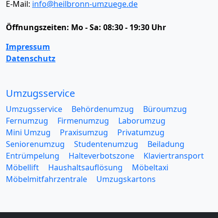
E-Mail:
info@heilbronn-umzuege.de
Öffnungszeiten:
Mo - Sa: 08:30 - 19:30 Uhr
Impressum
Datenschutz
Umzugsservice
Umzugsservice
Behördenumzug
Büroumzug
Fernumzug
Firmenumzug
Laborumzug
Mini Umzug
Praxisumzug
Privatumzug
Seniorenumzug
Studentenumzug
Beiladung
Entrümpelung
Halteverbotszone
Klaviertransport
Möbellift
Haushaltsauflösung
Möbeltaxi
Möbelmitfahrzentrale
Umzugskartons