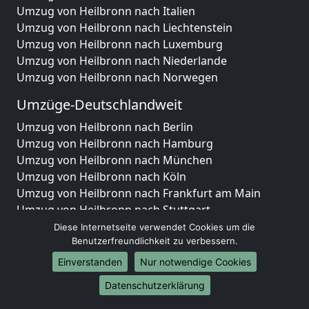
Umzug von Heilbronn nach Italien
Umzug von Heilbronn nach Liechtenstein
Umzug von Heilbronn nach Luxemburg
Umzug von Heilbronn nach Niederlande
Umzug von Heilbronn nach Norwegen
Umzüge-Deutschlandweit
Umzug von Heilbronn nach Berlin
Umzug von Heilbronn nach Hamburg
Umzug von Heilbronn nach München
Umzug von Heilbronn nach Köln
Umzug von Heilbronn nach Frankfurt am Main
Umzug von Heilbronn nach Stuttgart
Umzug von Heilbronn nach Düsseldorf
Diese Internetseite verwendet Cookies um die
Benutzerfreundlichkeit zu verbessern.
Umzug von Heilbronn nach Leipzig
Umzug von Heilbronn nach Dortmund
Einverstanden
Nur notwendige Cookies
Umzug von Heilbronn nach Essen
Datenschutzerklärung
Umzug von Heilbronn nach Bremen