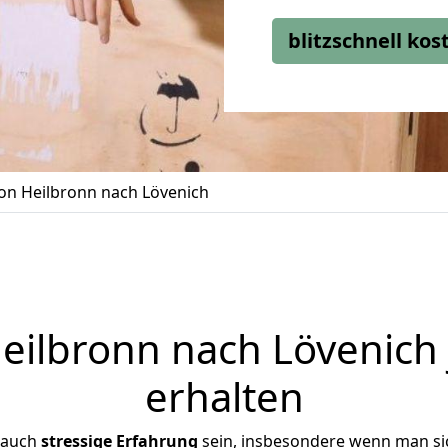
blitzschnell ko
n Heilbronn nach Lövenich
ilbronn nach Lövenich 
erhalten
 auch
stressige
Erfahrung
sein, insbesondere wenn man si