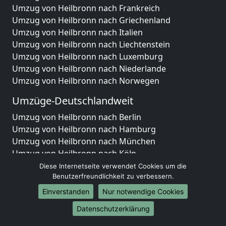
Umzug von Heilbronn nach Frankreich
Umzug von Heilbronn nach Griechenland
Umzug von Heilbronn nach Italien
Umzug von Heilbronn nach Liechtenstein
Umzug von Heilbronn nach Luxemburg
Umzug von Heilbronn nach Niederlande
Umzug von Heilbronn nach Norwegen
Umzüge-Deutschlandweit
Umzug von Heilbronn nach Berlin
Umzug von Heilbronn nach Hamburg
Umzug von Heilbronn nach München
Umzug von Heilbronn nach Köln
Umzug von Heilbronn nach Frankfurt am Main
Diese Internetseite verwendet Cookies um die
Benutzerfreundlichkeit zu verbessern.
Umzug von Heilbronn nach Stuttgart
Umzug von Heilbronn nach Düsseldorf
Einverstanden
Nur notwendige Cookies
Umzug von Heilbronn nach Leipzig
Datenschutzerklärung
Umzug von Heilbronn nach Dortmund