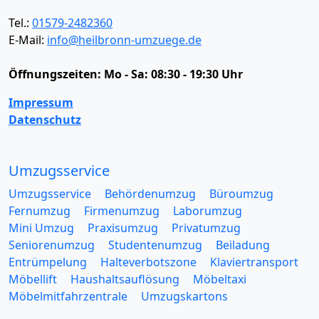
Tel.:
01579-2482360
E-Mail:
info@heilbronn-umzuege.de
Öffnungszeiten:
Mo - Sa: 08:30 - 19:30 Uhr
Impressum
Datenschutz
Umzugsservice
Umzugsservice
Behördenumzug
Büroumzug
Fernumzug
Firmenumzug
Laborumzug
Mini Umzug
Praxisumzug
Privatumzug
Seniorenumzug
Studentenumzug
Beiladung
Entrümpelung
Halteverbotszone
Klaviertransport
Möbellift
Haushaltsauflösung
Möbeltaxi
Möbelmitfahrzentrale
Umzugskartons