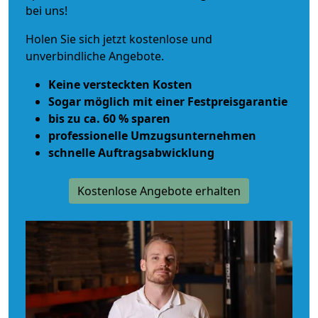
bei uns!
Holen Sie sich jetzt kostenlose und
unverbindliche Angebote.
Keine versteckten Kosten
Sogar möglich mit einer Festpreisgarantie
bis zu ca. 60 % sparen
professionelle Umzugsunternehmen
schnelle Auftragsabwicklung
Kostenlose Angebote erhalten