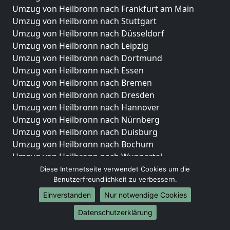
Umzug von Heilbronn nach Frankfurt am Main
Umzug von Heilbronn nach Stuttgart
Umzug von Heilbronn nach Düsseldorf
Umzug von Heilbronn nach Leipzig
Umzug von Heilbronn nach Dortmund
Umzug von Heilbronn nach Essen
Umzug von Heilbronn nach Bremen
Umzug von Heilbronn nach Dresden
Umzug von Heilbronn nach Hannover
Umzug von Heilbronn nach Nürnberg
Umzug von Heilbronn nach Duisburg
Umzug von Heilbronn nach Bochum
Umzug von Heilbronn nach Wuppertal
Umzug von Heilbronn nach Bielefeld
Diese Internetseite verwendet Cookies um die
Benutzerfreundlichkeit zu verbessern.
Umzug von Heilbronn nach Bonn
Umzug von Heilbronn nach Münster
Einverstanden
Nur notwendige Cookies
Internationale-Umzüge
Datenschutzerklärung