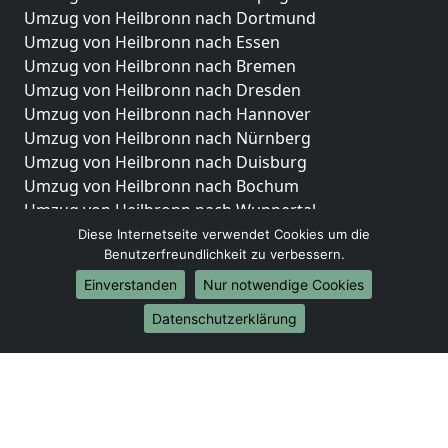
Umzug von Heilbronn nach Dortmund
Umzug von Heilbronn nach Essen
Umzug von Heilbronn nach Bremen
Umzug von Heilbronn nach Dresden
Umzug von Heilbronn nach Hannover
Umzug von Heilbronn nach Nürnberg
Umzug von Heilbronn nach Duisburg
Umzug von Heilbronn nach Bochum
Umzug von Heilbronn nach Wuppertal
Umzug von Heilbronn nach Bielefeld
Diese Internetseite verwendet Cookies um die
Benutzerfreundlichkeit zu verbessern.
Umzug von Heilbronn nach Bonn
Umzug von Heilbronn nach Münster
Einverstanden
Nur notwendige Cookies
Internationale-Umzüge
Datenschutzerklärung
Umzug von Heilbronn nach Brasilien
Umzug von Heilbronn nach Brunei Darussalam
Umzug von Heilbronn nach Burkina Faso
Umzug von Heilbronn nach Burundi