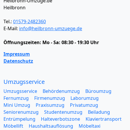
Heilbronn-Umzüge.de
Heilbronn
Tel.:
01579-2482360
E-Mail:
info@heilbronn-umzuege.de
Öffnungszeiten:
Mo - Sa: 08:30 - 19:30 Uhr
Impressum
Datenschutz
Umzugsservice
Umzugsservice
Behördenumzug
Büroumzug
Fernumzug
Firmenumzug
Laborumzug
Mini Umzug
Praxisumzug
Privatumzug
Seniorenumzug
Studentenumzug
Beiladung
Entrümpelung
Halteverbotszone
Klaviertransport
Möbellift
Haushaltsauflösung
Möbeltaxi