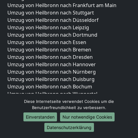
Umzug von Heilbronn nach Frankfurt am Main
Umzug von Heilbronn nach Stuttgart
Umzug von Heilbronn nach Düsseldorf
Umzug von Heilbronn nach Leipzig
Umzug von Heilbronn nach Dortmund
Umzug von Heilbronn nach Essen
Umzug von Heilbronn nach Bremen
Umzug von Heilbronn nach Dresden
Umzug von Heilbronn nach Hannover
Umzug von Heilbronn nach Nürnberg
Umzug von Heilbronn nach Duisburg
Umzug von Heilbronn nach Bochum
Umzug von Heilbronn nach Wuppertal
Umzug von Heilbronn nach Bielefeld
Diese Internetseite verwendet Cookies um die
Benutzerfreundlichkeit zu verbessern.
Umzug von Heilbronn nach Bonn
Umzug von Heilbronn nach Münster
Einverstanden
Nur notwendige Cookies
Internationale-Umzüge
Datenschutzerklärung