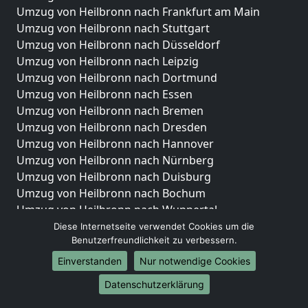
Umzug von Heilbronn nach Frankfurt am Main
Umzug von Heilbronn nach Stuttgart
Umzug von Heilbronn nach Düsseldorf
Umzug von Heilbronn nach Leipzig
Umzug von Heilbronn nach Dortmund
Umzug von Heilbronn nach Essen
Umzug von Heilbronn nach Bremen
Umzug von Heilbronn nach Dresden
Umzug von Heilbronn nach Hannover
Umzug von Heilbronn nach Nürnberg
Umzug von Heilbronn nach Duisburg
Umzug von Heilbronn nach Bochum
Umzug von Heilbronn nach Wuppertal
Umzug von Heilbronn nach Bielefeld
Diese Internetseite verwendet Cookies um die
Benutzerfreundlichkeit zu verbessern.
Umzug von Heilbronn nach Bonn
Umzug von Heilbronn nach Münster
Einverstanden
Nur notwendige Cookies
Internationale-Umzüge
Datenschutzerklärung