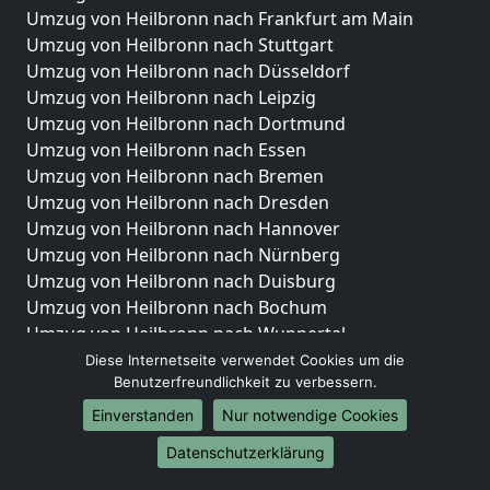
Umzug von Heilbronn nach Frankfurt am Main
Umzug von Heilbronn nach Stuttgart
Umzug von Heilbronn nach Düsseldorf
Umzug von Heilbronn nach Leipzig
Umzug von Heilbronn nach Dortmund
Umzug von Heilbronn nach Essen
Umzug von Heilbronn nach Bremen
Umzug von Heilbronn nach Dresden
Umzug von Heilbronn nach Hannover
Umzug von Heilbronn nach Nürnberg
Umzug von Heilbronn nach Duisburg
Umzug von Heilbronn nach Bochum
Umzug von Heilbronn nach Wuppertal
Umzug von Heilbronn nach Bielefeld
Diese Internetseite verwendet Cookies um die
Benutzerfreundlichkeit zu verbessern.
Umzug von Heilbronn nach Bonn
Umzug von Heilbronn nach Münster
Einverstanden
Nur notwendige Cookies
Internationale-Umzüge
Datenschutzerklärung