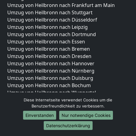
Umzug von Heilbronn nach Frankfurt am Main
Umzug von Heilbronn nach Stuttgart
Umzug von Heilbronn nach Düsseldorf
Umzug von Heilbronn nach Leipzig
Umzug von Heilbronn nach Dortmund
Umzug von Heilbronn nach Essen
Umzug von Heilbronn nach Bremen
Umzug von Heilbronn nach Dresden
Umzug von Heilbronn nach Hannover
Umzug von Heilbronn nach Nürnberg
Umzug von Heilbronn nach Duisburg
Umzug von Heilbronn nach Bochum
Umzug von Heilbronn nach Wuppertal
Umzug von Heilbronn nach Bielefeld
Diese Internetseite verwendet Cookies um die
Benutzerfreundlichkeit zu verbessern.
Umzug von Heilbronn nach Bonn
Umzug von Heilbronn nach Münster
Einverstanden
Nur notwendige Cookies
Internationale-Umzüge
Datenschutzerklärung